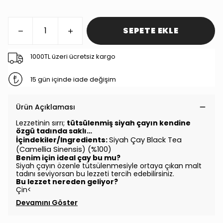
SEPETE EKLE
1000TL üzeri ücretsiz kargo
15 gün içinde iade değişim
Ürün Açıklaması
Lezzetinin sırrı;
tütsülenmiş siyah çayın kendine
özgü tadında saklı…
İçindekiler/Ingredients:
Siyah Çay Black Tea
(Camellia Sinensis) (%100)
Benim için ideal çay bu mu?
Siyah çayın özenle tütsülenmesiyle ortaya çıkan malt
tadını seviyorsan bu lezzeti tercih edebilirsiniz.
Bu lezzet nereden geliyor?
Çin<
Devamını Göster