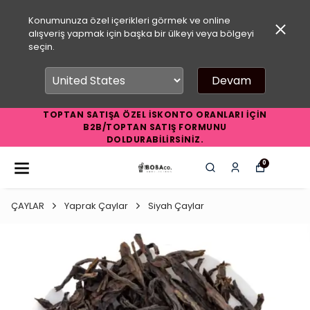
Konumunuza özel içerikleri görmek ve online
alışveriş yapmak için başka bir ülkeyi veya bölgeyi
seçin.
Devam
TOPTAN SATIŞA ÖZEL İSKONTO ORANLARI İÇİN
B2B/TOPTAN SATIŞ FORMUNU
DOLDURABİLİRSİNİZ.
0
ÇAYLAR
Yaprak Çaylar
Siyah Çaylar