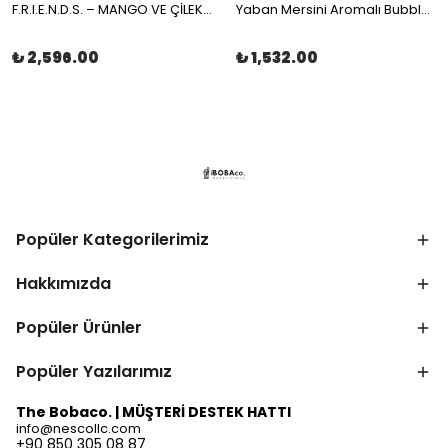
F.R.I.E.N.D.S. – MANGO VE ÇİLEKLİ MEYVE ÇAYI MÜSLİN ÇAY POŞETİ 100x2gr | The Boba Co.
Yaban Mersini Aromalı Bubble Tea Boba 3,4kg | The Boba Co.
₺ 2,596.00
₺ 1,532.00
Popüler Kategorilerimiz
Hakkımızda
Popüler Ürünler
Popüler Yazılarımız
The Bobaco. | MÜŞTERİ DESTEK HATTI
info@nescollc.com
+90 850 305 08 87