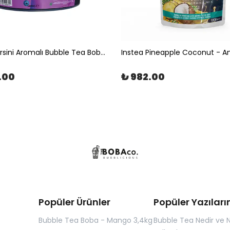
Yaban Mersini Aromalı Bubble Tea Boba 3,4kg | The Boba Co.
.00
₺ 982.00
Popüler Ürünler
Popüler Yazıları
Bubble Tea Boba - Mango 3,4kg
Bubble Tea Nedir ve N