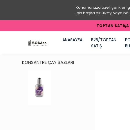
Konumunuza özel içerikleri 
için başka bir ülkeyi veya böl
TOPTAN SATIŞA 
ANASAYFA
B2B/TOPTAN
PO
SATIŞ
BU
KONSANTRE ÇAY BAZLARI