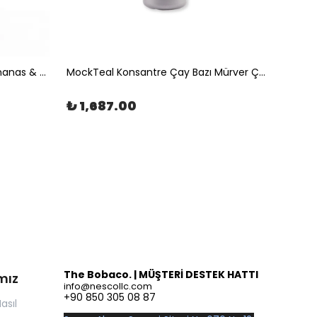
Instea Pineapple Coconut - Ananas & Hindistan Cevizi Aromalı Soğuk Çay Karışımı 1Kg | The Boba Co.
MockTeal Konsantre Çay Bazı Mürver Çiçeği Aromalı 2500ML | The Boba Co.
₺ 1,687.00
₺ 2,
The Bobaco. | MÜŞTERİ DESTEK HATTI
mız
info@nescollc.com
+90 850 305 08 87
asıl