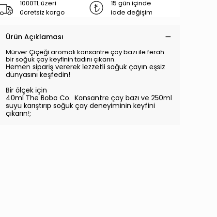
1000TL üzeri
15 gün içinde
ücretsiz kargo
iade değişim
Ürün Açıklaması
Mürver Çiçeği aromalı konsantre çay bazı ile ferah
bir soğuk çay keyfinin tadını çıkarın.
Hemen sipariş vererek lezzetli soğuk çayın eşsiz
dünyasını keşfedin!
Bir ölçek için
40ml The Boba Co. Konsantre çay bazı ve 250ml
suyu karıştırıp soğuk çay deneyiminin keyfini
çıkarın!;