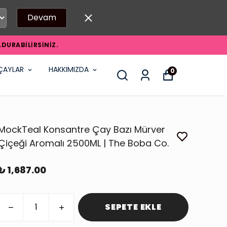
Devam
DURABİLİRSİNİZ.
ÇAYLAR
HAKKIMIZDA
0
MockTeal Konsantre Çay Bazı Mürver
Çiçeği Aromalı 2500ML | The Boba Co.
₺ 1,687.00
SEPETE EKLE