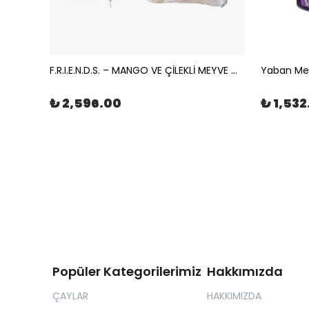
Çikolata Aromalı Bubble Tea Popping Boba 3,4kg | The Boba Co.
F.R.I.E.N.D.S. – MANGO VE ÇİLEKLİ MEYVE ÇAYI MÜSLİN ÇAY POŞETİ 100x2gr | The Boba Co.
₺ 2,596.00
₺ 1,532
Popüler Kategorilerimiz
Hakkımızda
ÇAYLAR
HAKKIMIZDA