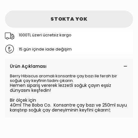
STOKTA YOK
1000TL üzeri ücretsiz kargo
15 gün içinde iade değişim
Ürün Açıklaması
Berry Hibiscus aromalı konsantre çay bazı ile ferah bir
soğuk çay keyfinin tadını çıkarın.
Hemen sipariş vererek lezzetli soğuk çayın eşsiz
dünyasını keşfedin!
Bir ölçek için
40ml The Boba Co. Konsantre çay bazı ve 250ml suyu
karıştırıp soğuk çay deneyiminin keyfini çıkarın!;