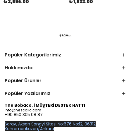
₺ 2,596.00
₺ 1,532.00
Popüler Kategorilerimiz
Hakkımızda
Popüler Ürünler
Popüler Yazılarımız
The Bobaco. | MÜŞTERİ DESTEK HATTI
info@nescollc.com
+90 850 305 08 87
Saray, Aksan Sanayi Sitesi No:676 No:12, 06312
Kahramankazan/Ankara