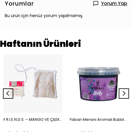
Yorumlar
Yorum Yap
Bu ürün için henüz yorum yapılmamış.
Haftanın Ürünleri
F.R.I.E.N.D.S. – MANGO VE ÇİLEKLİ MEYVE ÇAYI MÜSLİN ÇAY POŞETİ 100x2gr | The Boba Co.
Yaban Mersini Aromalı Bubble Tea Boba 3,4kg | The Boba Co.