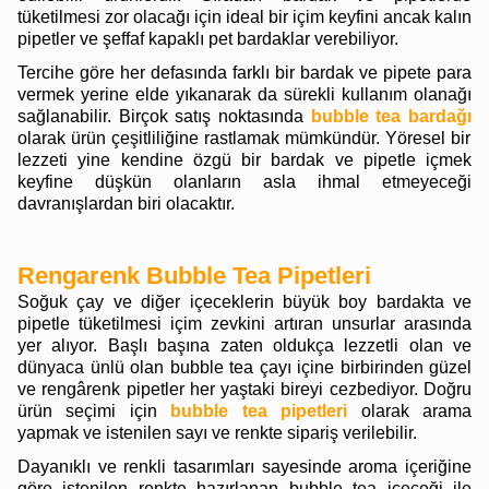
tüketilmesi zor olacağı için ideal bir içim keyfini ancak kalın
pipetler ve şeffaf kapaklı pet bardaklar verebiliyor.
Tercihe göre her defasında farklı bir bardak ve pipete para
vermek yerine elde yıkanarak da sürekli kullanım olanağı
sağlanabilir. Birçok satış noktasında
bubble tea bardağı
olarak ürün çeşitliliğine rastlamak mümkündür. Yöresel bir
lezzeti yine kendine özgü bir bardak ve pipetle içmek
keyfine düşkün olanların asla ihmal etmeyeceği
davranışlardan biri olacaktır.
Rengarenk Bubble Tea Pipetleri
Soğuk çay ve diğer içeceklerin büyük boy bardakta ve
pipetle tüketilmesi içim zevkini artıran unsurlar arasında
yer alıyor. Başlı başına zaten oldukça lezzetli olan ve
dünyaca ünlü olan bubble tea çayı içine birbirinden güzel
ve rengârenk pipetler her yaştaki bireyi cezbediyor. Doğru
ürün seçimi için
bubble tea pipetleri
olarak arama
yapmak ve istenilen sayı ve renkte sipariş verilebilir.
Dayanıklı ve renkli tasarımları sayesinde aroma içeriğine
göre istenilen renkte hazırlanan bubble tea içeceği ile