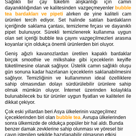
Sağlıklı bir çay tüketim alışkanlığı için camın
dayanıklılığından ve kalitesinden vazgeçmeyenler
bubble
tea bardakları ve pipeti
alırken de yine kaliteli cam
ürünleri tercih ediyor. Set halinde satılan bardakların
içeriğinde saklama çantası, temizleme fırçası ve dayanıklı
pipet bulunuyor. Sürekli temizlenerek kullanıma uygun
olan set içeriği bubble tea çayını vazgeçilmezleri arasına
koyanlar için oldukça önemli ürünlerden biri oluyor.
Geniş ağızlı kavanozlardan üretilen kapaklı bardaklar
birçok smoothie ve milkshake gibi içeceklerin keyifle
tüketilmesine olanak sağlıyor. Üstelik camın sağlıklı oluşu
gün sonuna kadar hazırlanan içeceklerin saklanabilmesini
sağlıyor. Temizliğinin ve kullanımının ideal özelliklere
sahip olmasından dolayı sürdürülebilir ürünlere sahip
olmak mümkün oluyor. İnternet üzerinden kolaylıkla
bulunabilecek bu tür ürünler uygun fiyatları ve kaliteleri ile
dikkat çekiyor.
Çok eski yıllardan beri Asya ülkelerinin vazgeçilmez
içeceklerinden biri olan
bubble tea
,
Avrupa ülkelerinden
sonra ülkemizde de oldukça popüler bir hal aldı. Bunda
benzer damak zevklerine sahip olunması ve yöresel bir
çayın istenilen şekilde hazırlanabilir olmasının etkisi