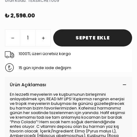
Ürün Kodu
:
TEASACHET009
₺ 2,596.00
SEPETE EKLE
1000TL üzeri ücretsiz kargo
15 gün içinde iade değişim
Ürün Açıklaması
En lezzetli meyvelerin ve kuşburnunun birleşimini
anlayabilmek için; READ MY LIPS! Kıpkırmızı renginin enerjisi
ve tropik meyvelerin buluşması ile gününü güzelleştirecek
bu harman bizim favorilerimizden. Kafeinsiz harmanımız
günün her saatinde tazelenmen için yanında. Hafif ekşimsi
ve kremamsı tadı ise tam anlamıyla kocaman bir bardak
“Pina Colada”! Hem sıcak hem soğuk demlendiğinde
enfes oluyor. C vitamini deposu olan bu harman yaz kış
favorin olacak. İçerik/Ingredient: Elma (Pyrus malus L),
Amberçiçeği (Hibiscus abelmoschus), Kuşburnu (Rosa