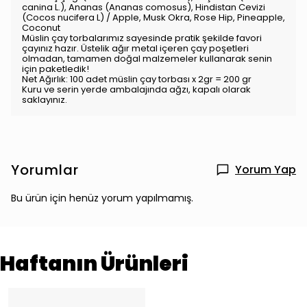
canina L.), Ananas (Ananas comosus), Hindistan Cevizi
(Cocos nucifera L) / Apple, Musk Okra, Rose Hip, Pineapple,
Coconut
Müslin çay torbalarımız sayesinde pratik şekilde favori
çayınız hazır. Üstelik ağır metal içeren çay poşetleri
olmadan, tamamen doğal malzemeler kullanarak senin
için paketledik!
Net Ağırlık: 100 adet müslin çay torbası x 2gr = 200 gr
Kuru ve serin yerde ambalajında ağzı, kapalı olarak
saklayınız.
Yorumlar
Yorum Yap
Bu ürün için henüz yorum yapılmamış.
Haftanın Ürünleri