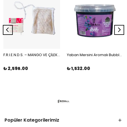
F.R.I.E.N.D.S. – MANGO VE ÇİLEKLİ MEYVE ÇAYI MÜSLİN ÇAY POŞETİ 100x2gr | The Boba Co.
Yaban Mersini Aromalı Bubble Tea Boba 3,4kg | The Boba Co.
₺ 2,596.00
₺ 1,532.00
Popüler Kategorilerimiz