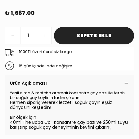
₺ 1,687.00
SEPETE EKLE
1000TL üzeri ücretsiz kargo
15 gün içinde iade değişim
Ürün Açıklaması
Yeşil elma & matcha aromalı konsantre çay bazı ile ferah
bir soğuk çay keyfinin tadını çıkarın.
Hemen sipariş vererek lezzetli soğuk çayın eşsiz
dünyasını keşfedin!
Bir ölçek için
40ml The Boba Co. Konsantre çay bazı ve 250ml suyu
karıştırıp soğuk çay deneyiminin keyfini çıkarın!;