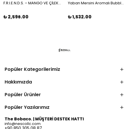
F.R.I.E.N.D.S. – MANGO VE ÇİLEKLİ MEYVE ÇAYI MÜSLİN ÇAY POŞETİ 100x2gr | The Boba Co.
Yaban Mersini Aromalı Bubble Tea Boba 3,4kg | The Boba Co.
₺ 2,596.00
₺ 1,532.00
Popüler Kategorilerimiz
Hakkımızda
Popüler Ürünler
Popüler Yazılarımız
The Bobaco. | MÜŞTERİ DESTEK HATTI
info@nescollc.com
+90 850 305 08 87