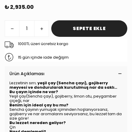
₺ 2,935.00
SEPETE EKLE
1000TL üzeri ücretsiz kargo
15 gün içinde iade değişim
Ürün Açıklaması
Lezzetinin sırrı;
yeşil çay (Sencha çayı), gojiberry
meyvesi ve dondurularak kurutulmuş nar da saklı…
Bu çayın içinde ne var?
Yeşil çay(Sencha çayı), gojiberry, limon otu, peygamber
çiçeği, nar
Benim için ideal çay bu mu?
Sencha çayının yumuşak içiminden hoşlanıyorsanız,
gojiberry ve nar aromalarını seviyorsanız, bu lezzet tam da
size göre!
Bu lezzet nereden geliyor?
Çin
Nasıl demlemeli?