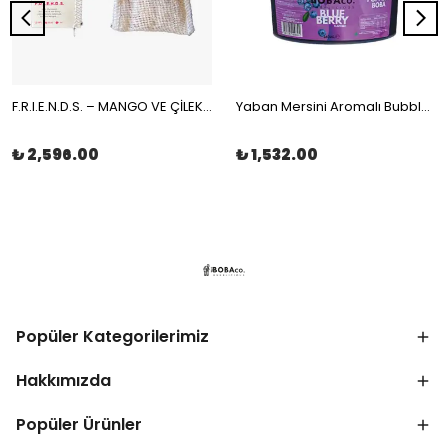
F.R.I.E.N.D.S. – MANGO VE ÇİLEKLİ MEYVE ÇAYI MÜSLİN ÇAY POŞETİ 100x2gr | The Boba Co.
Yaban Mersini Aromalı Bubble Tea Boba 3,4kg | The Boba Co.
₺ 2,596.00
₺ 1,532.00
Popüler Kategorilerimiz
Hakkımızda
Popüler Ürünler