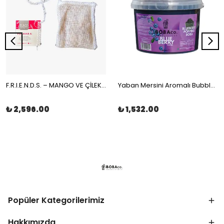
F.R.I.E.N.D.S. – MANGO VE ÇİLEKLİ MEYVE ÇAYI MÜSLİN ÇAY POŞETİ 100x2gr | The Boba Co.
Yaban Mersini Aromalı Bubble Tea Boba 3,4kg | The Boba Co.
₺ 2,596.00
₺ 1,532.00
Popüler Kategorilerimiz
Hakkımızda