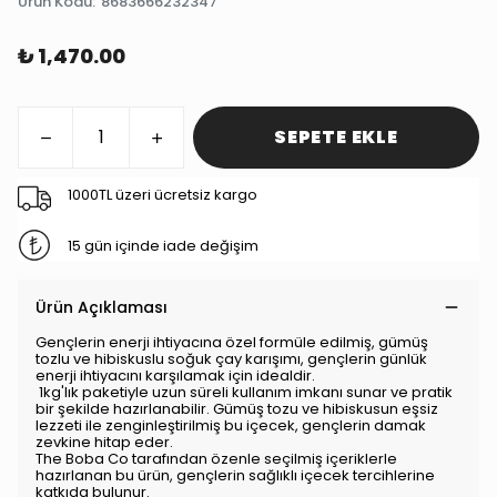
Ürün Kodu
:
8683666232347
₺ 1,470.00
SEPETE EKLE
1000TL üzeri ücretsiz kargo
15 gün içinde iade değişim
Ürün Açıklaması
Gençlerin enerji ihtiyacına özel formüle edilmiş, gümüş
tozlu ve hibiskuslu soğuk çay karışımı, gençlerin günlük
enerji ihtiyacını karşılamak için idealdir.
1kg'lık paketiyle uzun süreli kullanım imkanı sunar ve pratik
bir şekilde hazırlanabilir. Gümüş tozu ve hibiskusun eşsiz
lezzeti ile zenginleştirilmiş bu içecek, gençlerin damak
zevkine hitap eder.
The Boba Co tarafından özenle seçilmiş içeriklerle
hazırlanan bu ürün, gençlerin sağlıklı içecek tercihlerine
katkıda bulunur.