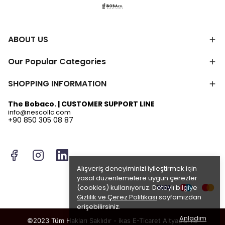
ABOUT US
Our Popular Categories
SHOPPING INFORMATION
The Bobaco. | CUSTOMER SUPPORT LINE
info@nescollc.com
+90 850 305 08 87
Alışveriş deneyiminizi iyileştirmek için
yasal düzenlemelere uygun çerezler
(cookies) kullanıyoruz. Detaylı bilgiye
Gizlilik ve Çerez Politikası
sayfamızdan
erişebilirsiniz.
Anladım
©2023 Tüm Hakları Saklıdır - ikas E-Ticaret
Altyapısı ile