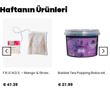
Haftanın Ürünleri
F.R.I.E.N.D.S. – Mango & Strawberry Fruit Tea in Muslin Tea Bag 100x2gr | The Boba Co.
Bubble Tea Popping Boba with Blueberry Flavor 3,4kg | The Boba Co.
€ 47.39
€ 27.99