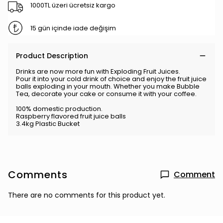
1000TL üzeri ücretsiz kargo
15 gün içinde iade değişim
Product Description
Drinks are now more fun with Exploding Fruit Juices.
Pour it into your cold drink of choice and enjoy the fruit juice
balls exploding in your mouth. Whether you make Bubble
Tea, decorate your cake or consume it with your coffee.
100% domestic production.
Raspberry flavored fruit juice balls
3.4kg Plastic Bucket
Comments
Comment
There are no comments for this product yet.