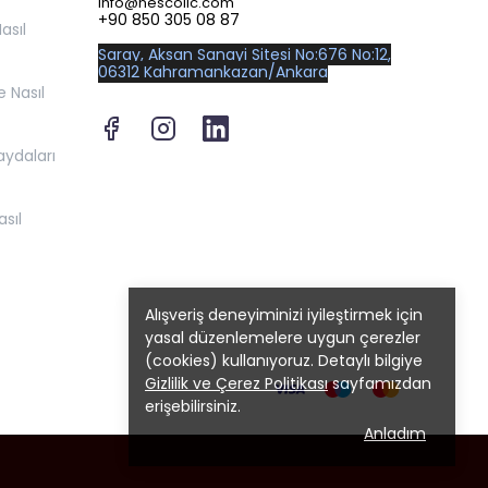
info@nescollc.com
+90 850 305 08 87
asıl
Saray, Aksan Sanayi Sitesi No:676 No:12,
06312 Kahramankazan/Ankara
 Nasıl
aydaları
sıl
Alışveriş deneyiminizi iyileştirmek için
yasal düzenlemelere uygun çerezler
(cookies) kullanıyoruz. Detaylı bilgiye
Gizlilik ve Çerez Politikası
sayfamızdan
erişebilirsiniz.
Anladım