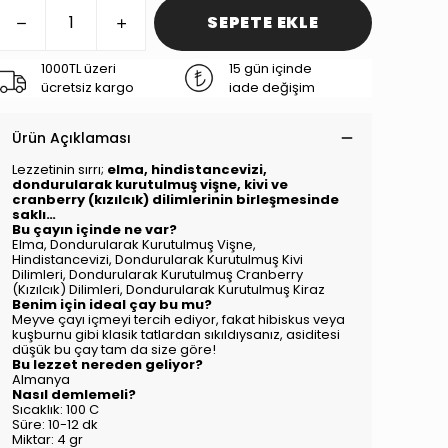
SEPETE EKLE
1000TL üzeri
15 gün içinde
ücretsiz kargo
iade değişim
Ürün Açıklaması
Lezzetinin sırrı;
elma, hindistancevizi,
dondurularak kurutulmuş vişne, kivi ve
cranberry (kızılcık) dilimlerinin birleşmesinde
saklı…
Bu çayın içinde ne var?
Elma, Dondurularak Kurutulmuş Vişne,
Hindistancevizi, Dondurularak Kurutulmuş Kivi
Dilimleri, Dondurularak Kurutulmuş Cranberry
(Kızılcık) Dilimleri, Dondurularak Kurutulmuş Kiraz
Benim için ideal çay bu mu?
Meyve çayı içmeyi tercih ediyor, fakat hibiskus veya
kuşburnu gibi klasik tatlardan sıkıldıysanız, asiditesi
düşük bu çay tam da size göre!
Bu lezzet nereden geliyor?
Almanya
Nasıl demlemeli?
Sıcaklık: 100 C
Süre: 10-12 dk
Miktar: 4 gr