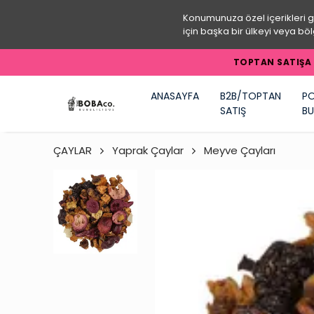
Konumunuza özel içerikleri 
için başka bir ülkeyi veya böl
TOPTAN SATIŞA 
ANASAYFA
B2B/TOPTAN
PO
SATIŞ
BU
ÇAYLAR
Yaprak Çaylar
Meyve Çayları