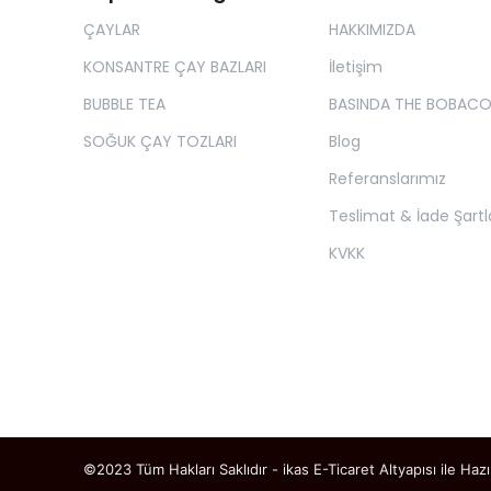
ÇAYLAR
HAKKIMIZDA
KONSANTRE ÇAY BAZLARI
İletişim
BUBBLE TEA
BASINDA THE BOBAC
SOĞUK ÇAY TOZLARI
Blog
Referanslarımız
Teslimat & İade Şartla
KVKK
©2023 Tüm Hakları Saklıdır - ikas E-Ticaret
Altyapısı ile Hazı