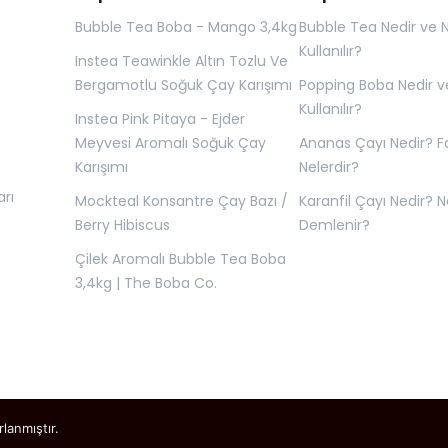
Bubble Tea Boba - Mango 3,4kg
Bubble Tea Nedir ve N
Kullanılır?
Instea Teawinkle Altın Tozlu Ve
Bergamotlu Soğuk Çay Karışımı
Popping Boba Nedir ve
O
Kullanılır?
Instea Pink Pitaya - Ejder
Meyvesi Aromalı Soğuk Çay
Ananas Çayı Nedir? F
Karışımı
Nelerdir?
rı
Mockteal Konsantre Çay Bazı /
Karanfil Çayı Nedir? Na
Berry Hibiscus
Demlenir?
Çilek Aromalı Bubble Tea Boba
3,4kg | The Boba Co.
rlanmıştır.