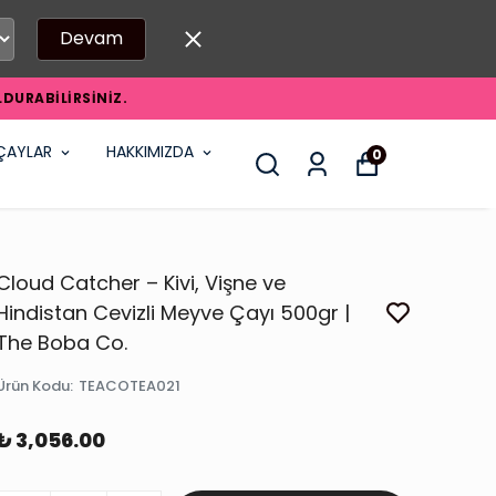
Devam
DURABİLİRSİNİZ.
ÇAYLAR
HAKKIMIZDA
0
Cloud Catcher – Kivi, Vişne ve
Hindistan Cevizli Meyve Çayı 500gr |
The Boba Co.
Ürün Kodu
:
TEACOTEA021
₺ 3,056.00