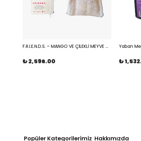
Çikolata Aromalı Bubble Tea Popping Boba 3,4kg | The Boba Co.
F.R.I.E.N.D.S. – MANGO VE ÇİLEKLİ MEYVE ÇAYI MÜSLİN ÇAY POŞETİ 100x2gr | The Boba Co.
₺ 2,596.00
₺ 1,532
Popüler Kategorilerimiz
Hakkımızda