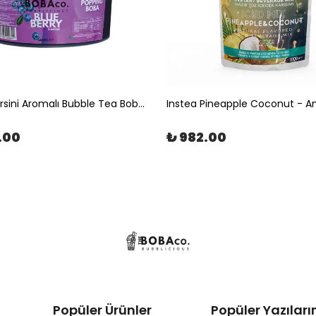
Yaban Mersini Aromalı Bubble Tea Boba 3,4kg | The Boba Co.
.00
₺ 982.00
Popüler Ürünler
Popüler Yazıları