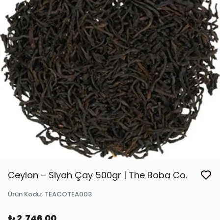
Ceylon – Siyah Çay 500gr | The Boba Co.
Ürün Kodu
:
TEACOTEA003
₺ 2,746.00