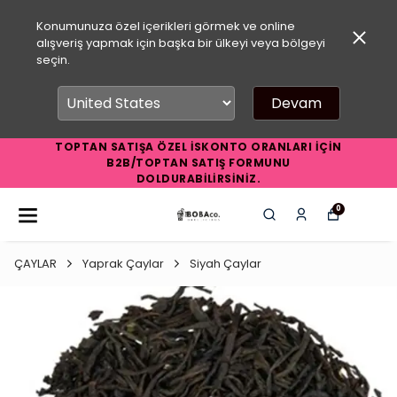
Konumunuza özel içerikleri görmek ve online
alışveriş yapmak için başka bir ülkeyi veya bölgeyi
seçin.
Devam
TOPTAN SATIŞA ÖZEL İSKONTO ORANLARI İÇİN
B2B/TOPTAN SATIŞ FORMUNU
DOLDURABİLİRSİNİZ.
0
ÇAYLAR
Yaprak Çaylar
Siyah Çaylar