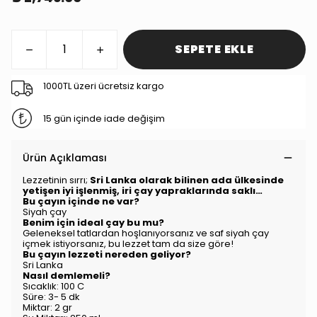
SEPETE EKLE
1000TL üzeri ücretsiz kargo
15 gün içinde iade değişim
Ürün Açıklaması
Lezzetinin sırrı;
Sri Lanka olarak bilinen ada ülkesinde
yetişen iyi işlenmiş, iri çay yapraklarında saklı…
Bu çayın içinde ne var?
Siyah çay
Benim için ideal çay bu mu?
Geleneksel tatlardan hoşlanıyorsanız ve saf siyah çay
içmek istiyorsanız, bu lezzet tam da size göre!
Bu çayın lezzeti nereden geliyor?
Sri Lanka
Nasıl demlemeli?
Sıcaklık: 100 C
Süre: 3- 5 dk
Miktar: 2 gr