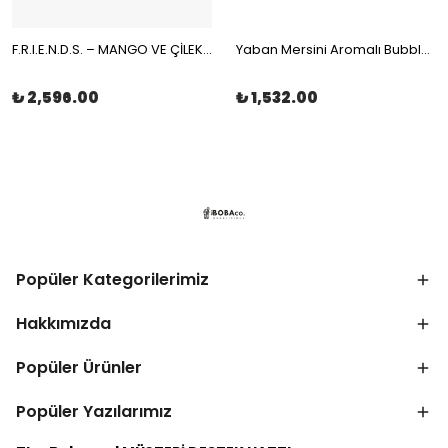
F.R.I.E.N.D.S. – MANGO VE ÇİLEKLİ MEYVE ÇAYI MÜSLİN ÇAY POŞETİ 100x2gr | The Boba Co.
Yaban Mersini Aromalı Bubble Tea Boba 3,4kg | The Boba Co.
₺ 2,596.00
₺ 1,532.00
Popüler Kategorilerimiz
Hakkımızda
Popüler Ürünler
Popüler Yazılarımız