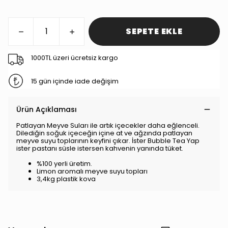
SEPETE EKLE
1000TL üzeri ücretsiz kargo
15 gün içinde iade değişim
Ürün Açıklaması
Patlayan Meyve Suları ile artık içecekler daha eğlenceli.
Dilediğin soğuk içeceğin içine at ve ağzında patlayan
meyve suyu toplarının keyfini çıkar. İster Bubble Tea Yap
ister pastanı süsle istersen kahvenin yanında tüket.
%100 yerli üretim.
Limon aromalı meyve suyu topları
3,4kg plastik kova