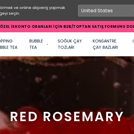
görmek ve online alışveriş yapmak
geyi seçin.
ÖZEL İSKONTO ORANLARI İÇİN B2B/TOPTAN SATIŞ FORMUNU DOL
PPING
BUBBLE
SOĞUK ÇAY
KONSANTRE
BBLE TEA
TEA
TOZLARI
ÇAY BAZLARI
RED ROSEMARY