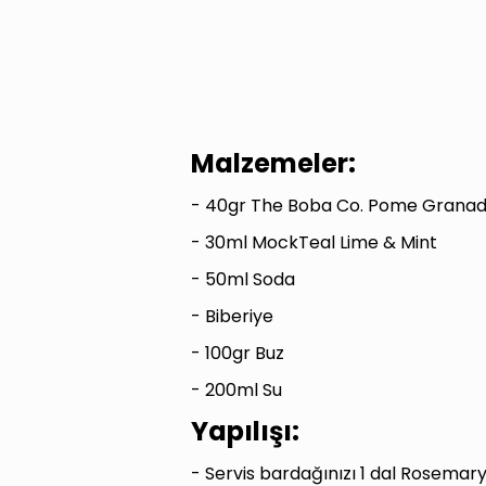
Malzemeler:
- 40gr The Boba Co. Pome Grana
- 30ml MockTeal Lime & Mint
- 50ml Soda
- Biberiye
- 100gr Buz
- 200ml Su
Yapılışı:
- Servis bardağınızı 1 dal Rosemary 