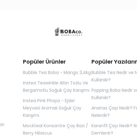
Popüler Ürünler
Popüler Yazıları
Bubble Tea Boba - Mango 3,4kg
Bubble Tea Nedir ve N
Kullanılır?
Instea Teawinkle Altın Tozlu Ve
Bergamotlu Soğuk Çay Karışımı
Popping Boba Nedir ve
O
Kullanılır?
Instea Pink Pitaya - Ejder
Meyvesi Aromalı Soğuk Çay
Ananas Çayı Nedir? F
Karışımı
Nelerdir?
rı
Mockteal Konsantre Çay Bazı /
Karanfil Çayı Nedir? Na
Berry Hibiscus
Demlenir?