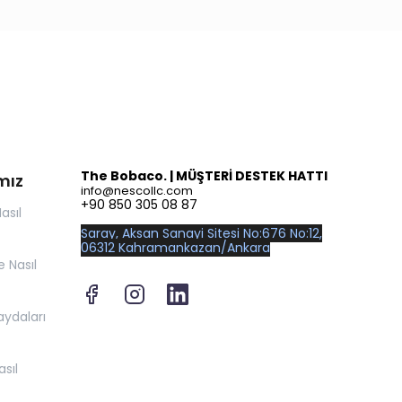
The Bobaco. | MÜŞTERİ DESTEK HATTI
mız
info@nescollc.com
+90 850 305 08 87
asıl
Saray, Aksan Sanayi Sitesi No:676 No:12,
06312 Kahramankazan/Ankara
 Nasıl
aydaları
sıl