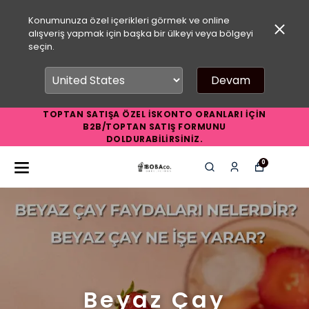
Konumunuza özel içerikleri görmek ve online
alışveriş yapmak için başka bir ülkeyi veya bölgeyi
seçin.
Devam
TOPTAN SATIŞA ÖZEL İSKONTO ORANLARI İÇİN
B2B/TOPTAN SATIŞ FORMUNU
DOLDURABİLİRSİNİZ.
0
Beyaz Çay