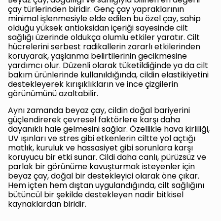
çay türlerinden biridir. Genç çay yapraklarının
minimal işlenmesiyle elde edilen bu özel çay, sahip
olduğu yüksek antioksidan içeriği sayesinde cilt
sağlığı üzerinde oldukça olumlu etkiler yaratır. Cilt
hücrelerini serbest radikallerin zararlı etkilerinden
koruyarak, yaşlanma belirtilerinin gecikmesine
yardımcı olur. Düzenli olarak tüketildiğinde ya da cilt
bakım ürünlerinde kullanıldığında, cildin elastikiyetini
destekleyerek kırışıklıkların ve ince çizgilerin
görünümünü azaltabilir.
Aynı zamanda beyaz çay, cildin doğal bariyerini
güçlendirerek çevresel faktörlere karşı daha
dayanıklı hale gelmesini sağlar. Özellikle hava kirliliği,
UV ışınları ve stres gibi etkenlerin ciltte yol açtığı
matlık, kuruluk ve hassasiyet gibi sorunlara karşı
koruyucu bir etki sunar. Cildi daha canlı, pürüzsüz ve
parlak bir görünüme kavuşturmak isteyenler için
beyaz çay, doğal bir destekleyici olarak öne çıkar.
Hem içten hem dıştan uygulandığında, cilt sağlığını
bütüncül bir şekilde destekleyen nadir bitkisel
kaynaklardan biridir.